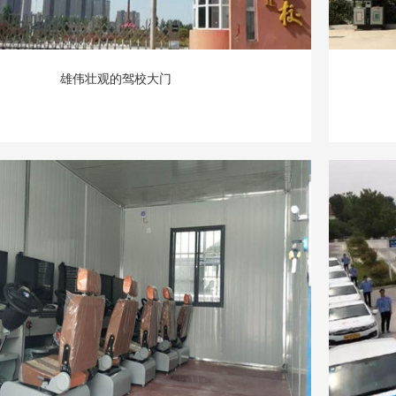
雄伟壮观的驾校大门