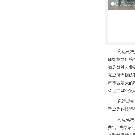
宛运驾校
庙智慧驾培综
满足驾驶人业
完成所有训练
市市区最大的
科目二
400
余
宛运驾校在教
于成为科技运
宛运驾校教学
费”，“先学