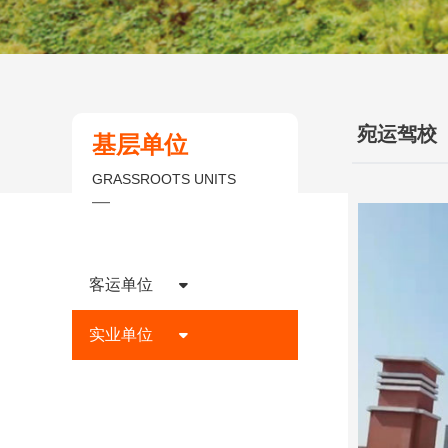
宛运驾校
基层单位
GRASSROOTS UNITS
—
客运单位
实业单位