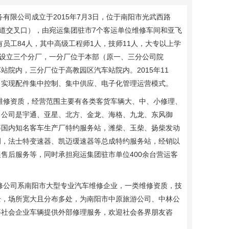
有限公司成立于
2015
年
7
月
3
日，位于南阳市光武西路
道交叉口），由宛运集团驻市
7
个客运单位维修车间和亚飞
有员工
84
人，其中高级工程师
1
人，技师
11
人，大专以上学
设立三个分厂，一分厂位于本部（原一、三分公司院
车站院内，三分厂位于高教园区汽车站院内。
2015
年
11
，实现配件集中控制、集中供应、电子化管理运营模式。
资质，经营范围主要有各类客货车辆大、中、小修理、
。公司是宇通、亚星、北方、金龙、海格、九龙、东风御
等国内知名客车生产厂特约服务站，潍柴、玉柴、扬柴发动
调，法士特变速器、凯迈缓速器等总成特约服务站，经销以
展售后服务等，同时承担宛运集团驻市单位
400
余台营运客
司系南阳市大型专业汽车维修企业，一类维修资质，技
全，场所宽大且分布多处，为南阳市中原旅游公司、中林公
等社会企业车辆提供外部修理服务，欢迎社会各界朋友咨