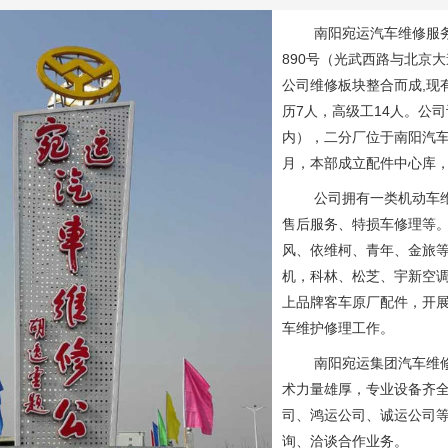
南阳宛运汽车维修服务
890
号（光武西路与北京大
公司维修板块整合而成
,
现
历
7
人，高级工
14
人。公司
内），二分厂位于南阳汽
月，本部成立配件中心库
公司拥有一类机动车维修
售后服务、特损车修理等
风、依维柯、青年、金旅
机，科林、松芝、宇新空
上品牌客车原厂配件，开
车维护修理工作。
南阳宛运集团汽车维修公
术力量雄厚，专业设备齐
司、鸿运公司、诚运公司
询、洽谈合作业务。