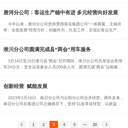
点工作提出要求。一是各单位要充分认识发展定制客运的重要性，培
开展安全培训，结合事故案例剖析与法规解读，强化驾驶员红线意
训员工熟悉掌握定制客运信息平台的技术应用，按照“五统一”的要
识，并实行考核确保培训实效。同时，细化隐患排查清单，对车辆安
唐河分公司：客运生产稳中有进 多元经营向好发展
求，迅速开展定制客运车辆利用平台运营工作（市区以外—省内线路
全部件、消防及应急设备进行全面检查整改。3月份共整改8处隐患，
使用“豫州行”平台、市区以内—各县线路使用“三顾出行”平台），确
实现闭环管理；严格落实省交通运输厅关于老旧客车排查整治要求，
今年以来，唐河分公司坚持贯彻落实集团公司“一体两翼、主辅并
保...
完成30台十年以上车辆的专项整改，保障车辆安全运行。 优化包车
举、全面发展”经营方针，积极作为，扎实工作，呈现出客运生产稳
牌办理服务流程。围绕非定线旅游车辆管理，深入宣传包车牌办理政
中有进、多元经营向好发展的良好势头，较好地完成了一季度各项主
策，明确流程与规范，及时督促车辆办理包车牌。客运值班人员全程
要经济目标。 客运生产稳车头保线路。唐河分公司注重做好稳定班
跟进服务，协助承包车主、司乘人员完成手续办理，既保障运营合规
线客运 承包经营工作，班子成员积极与车辆承包人谈心交流，增强对
淅川分公司圆满完成县“两会”用车服务
性，又以贴心服务提升用户体验，为安全运营提供坚实保障。加速资
客运经营的信心；鼓励原承包车主买二手车经营，并调整上缴承包基
金回笼。以坚定决心推进欠款清收工作，制定专项策略，通过专人对
数恢复原线路运营；鼓励有经营思路的职工积极承包车辆。几年来增
3月14日至15日淅川县“两会”召开期间，淅川分公司共发送会务用
接、定期跟进等方式，3月份共回笼资金62178元。后续将持续强化
加恢复班线车辆12台。注册金象约车公司，吸纳挂靠车辆9台；成立
车24台次，安全运送参会人员200余人次，圆满完成“两会”运输服务
清收力度，细化欠...
城程旅游公司，完善经营许可手续，已商定吸纳社会挂靠车辆3台。
任务，得到了县领导和参会人员的一致好评。 一是精心筹备，提前
截至目前分公司客运车辆达到118台（含宛东公交207路40台）。
安排。淅川分公司接到县“两会”运输服务任务后，抽调精兵强将，组
分公司从2022年开始以抖音直播方式宣介客运班次和旅游客运，增加
成有8名经验丰富、技术精湛的驾驶员和1名调度员及2名后勤保障人
创新经营 赋能发展
长途客运线路、非定线旅游客运线路沿途站点中转旅客服务业务。与
员的服务团队。会前对所有参运车辆进行全面安全检查和维护保养，
唐河宛东驾校合作，对其来自省内外的学员乘坐班车转程给予票价优
对车辆内饰进行清洁和整理，确保车辆性能良好、整洁舒适。同时，
2023年3月16日，南召分公司与云阳分公司合并经营。两年多来，
惠，同时预约上门接送。推行定制客运线路网络购票，统一订票...
制定了针对恶劣天气、车辆故障等突发情况的应急预案，准备了备用
南召分公司在集团公司正确领导下，坚持“以改革促转型，以效益求
车辆和充足的应急物资。 二是规范运行，安全高效。根据“两会”日
发展”经营理念，牢固树立“宛运是我家，生存靠大家”思想，团结带领
程安排及参会人员出行需求制定车辆运行方案，明确各线路的发车时
全体员工拼搏进取，求实创新，做出了一些成绩。 一是全力以赴抓
间、停靠站点、运行路线等，参运人员严格遵守交通法规，谨慎驾
好客运主业生产，发展定制客运，开辟新线路，挖掘新的经济增长
1
2
3
4
5
20
驶，准时发车，准点到达，确保了车辆运行有序，参会人员按时到
点。在客运主业上，分公司强化承包主服务，稳定承包经营。针对长