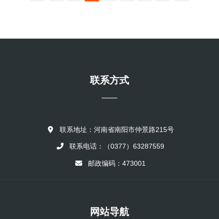
达。 三是优质服务，口碑良好。全体驾驶员着装整齐，热情服务，
期停运车辆，分公司寻找有能力经营的承包人，确保线路不丢失，车
主动帮助参会...
辆不减少。积极恢复原客运线路，开辟新线路，发展定制客运。通过
沟通协调，一年来开辟南召——鲁山、平顶山、漯河班线，乔端——
南阳线路，盘活车辆8台；开辟云阳从南召上高速到郑州定制客运线
路，增加车辆3台；办理南召——濮阳线路手续，调整参运车辆1台；
办理南召——红宇厂、丹霞寺线路，新增三十六座客车2台。适时调
整票价，增加收入，亏损线路成功扭亏。南召至乔端城乡公交班线14
联系方式
台车款没补贴到位，长期处于亏...
——
联系地址：河南省南阳市仲景路215号
联系电话：（0377）63287559
邮政编码：473001
网站导航