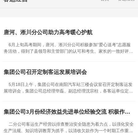
唐河、淅川分公司助力高考暖心护航
6月上旬高考期间，唐河、淅川分公司积极参加“爱心送考”志愿服
务活动，得到了县领导和主管部门的认可和考生、家长的一致好评。
（文/图 吕 报 罗 刚）
集团公司召开定制客运发展培训会
5月18日上午，集团公司在南阳汽车站三楼会议室召开定制客运发
展培训会，集团公司总经理华磊、副总经理沈宗柱，各客运单位定制
客运有关负责人及集团公司相关处室负责人参加。会议由集团公司工
会主席、客运公司总经理周克主持。 会上，定制客运公司经理王珂
对《河南省道路运输条例》关于定制客运的规定要求、交通运输部办
集团公司3月份经济效益先进单位经验交流 积极作为 突出重点 落实落细 提质增效
公厅《班车客运定制服务操作指南》及集团公司《定制客运运营管理
暂行办法》进行解读；“三顾出行”科技公司副经理贺晔对“豫州行”定
二分公司客运生产经营以排查整治安全隐患为着力点，以强化安全
制客运系统操作流程进行讲解。集团公司总经理华磊与客运单位负责
生产法规、知识培训教育为抓手，以清收欠款作为一个时期工作重
人签订定制客运发展目标责任书。 华磊就做好近期定制客运发展重
点，实现安全与效益双提升。 筑牢安全防线。根据季节特点，精准