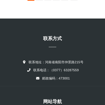
人，说明介绍我参加党的理由，并叫我讲了自己的历史和入党的志
仪式采取的是问答式。宣誓时，“支部主席向被接收入盟的盟员宣读
愿。随后我高声宣誓：“实行革命，严守秘密，牺牲个人，阶级斗争...
和说明章程的××条到第四十九条”，“要在简短的讲话中特别强调入盟
者应尽的义务”，“然后向他发问：‘那么，你愿意加入这个同盟吗？’如
果后者回答‘愿意’，那么主席就要他保证尽盟员的一切义务，然后宣
布他为盟员并在下一次会议上将他编入支部”。 中国共产党一开始
并没有采用这种宣誓仪式。中共创立时期，党员分为两部分：党的创
始人和被...
联系方式
——
联系地址：河南省南阳市仲景路215号
联系电话：（0377）63287559
邮政编码：473001
网站导航