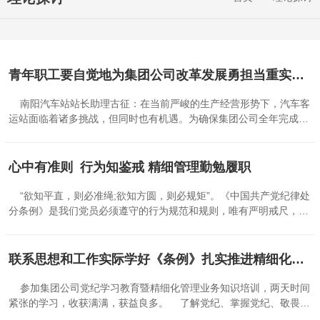
青年职工要自觉地为集团公司改革发展勇担当重实干拼业绩——集团公司庆“五四”表彰先进暨大学生员工座谈会发言
南阳汽车站站长助理古征：在当前严峻的生产经营形势下，汽车客
运站面临着诸多挑战，但同时也有机遇。为确保集团公司全年完成
3000万元利润目标，南阳汽车站作为客运站控收入大户，必须围绕创
收增效，以精细化管理为抓手，推动各项工作高效开展。要在运营管
理上下功夫。进一步优化客运班线布局，提高车辆利用率，降低运营
心中有准则 行为知鉴戒 精细管理勤勉履职
成本。同时，加强对司乘人员的培训管理，提升服务质量，以优质服
务吸引更多旅客。要积极拓展新的业务领域。结合市场需求，探索开
“欲知平直，则必准绳;欲知方圆，则必规矩”。《中国共产党纪律处
展多元化经营，如校园直通车、旅游包车等业务，增加收入来源。要
分条例》是我们党员必须遵守的行为规范和规则，唯有严明戒尺，不
强化内部管理。建立健全各项规章制度，加强对财务、票务等关键环
忘初心，才能风清气正，才能坚强有力。 此次学习培训对我而言是
节的监管，确保资金安全和运营规范。 社旗分公司经理助理于振
一次深刻的思考和自我提升。更加明白了《条例》的重要性和遵守
林：为了圆满完成今年集团公司下达的目标任务，我们青年职工要立
《条例》的重大意义，对自己在工作和生活中的行为准则也有了更清
联系思想和工作实际学好《条例》扎实推进精细化管理提质增效
足岗位建功，想方设法创收增收，做出应有的贡献。要努力拓展客运
晰的认识。 一、学习有收获，心中有鉴戒。学习《条例》，我对党
业务。根据去年的经营状况，应下气力狠抓非定线旅游（包车）客
的六大纪律有了更深入的了解，搞清楚了党纪是什么、能干什么、不
参加集团公司党纪学习教育暨精细化管理业务知识培训，两天时间
运、郑州线路客运两大业务板块，特别是要积极联系包车、研学游等
能干什么，进一步强化了遵规守纪的意识和红线底线思维。作为一名
紧张的学习，收获满满，获益良多。 了解党纪、掌握党纪、敬畏党
业务，协调运力，增加收入。要严格控制经营费...
党员，必须时刻以高标准严格要求自己，以党的优良传统和作风教育
纪，推动党纪学习教育走深走实。《条例》是党的纪律建设的基础，