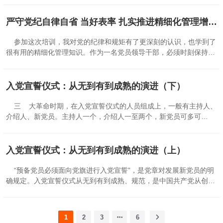
自己，用党纪党规和国家法律法规教育自己。《条例》中的各项规
也是主干，清晰划定了各级党组织和党员不可触碰的纪律底线，既是
定，不仅是对我们行为的规范，更是对我们品质的锤炼。应该时刻保
党员干部知纪明纪的必修教材，也是守纪执纪的行为准则。开展党纪
严守党纪自律自省 当好表率 扎实推进精细化管理增强企业实力
持清醒的头脑，坚守底线，不碰红线，做到心有所畏、言有所戒、行
学习教育，就是要原原本本、逐章逐条学习《条例》，真正做到学懂
有所止。 二、做好本职工作，做到廉洁奉公。作为学校管理人员，
弄通，既知其言又知其义，既知其然又知其所以然。只有真正搞清楚
参加这次培训，我对党的纪律和规矩有了更深刻的认识，也学到了
我要时刻保持警醒，不忘党员的初心，牢记职责和使命，锚定“学...
党的纪律规矩是什么，才能进一步强化纪律意识、加强自我约束、提
很有用的精细化管理知识。作为一名党员领导干部，必须时刻保持清
高免疫能力，使《条例》入心入脑。要统筹兼顾，把党纪学习教育同
醒头脑，严守党的纪律，做到言行一致、表里如一、以身作则，为企
贯彻落实集团公司重大决策部署结合起来，同推动镇平分公司重点工
业员工树立榜样，带领全体员工为企业的健康发展不懈奋斗。 要加
作结合起来，对标年度目标任务，努力做到重点工作干出彩，日常工
强理论武装。新修订的《中国共产党纪律处分条例》，贯彻落实习近
入党宣誓仪式：从无到有到成熟的演进（下）
作运转好，底线工作要守牢。 精细化管理业务知识培训内容丰富，
平新时代中国特色社会主义思想和党的二十大精神，是党中央站在新
贴近生产经营工作实际，为基层单位管理提质增效提供了有力保障。
的历史起点上，对全面从严治党、加强党的纪律建设作出的重要部
三 大革命时期，在入党宣誓仪式的人员组成上，一般有主持人、
要学以致用，推动分公司精细化管理提升年活动走向深入。为确保客
署。每一名共产党员都应当加强政治理论学习、提高政治站位、深入
介绍人、新党员。主持人一个，介绍人一至两个，新党员可多可
运公司下达的2024年度目标...
理解并贯彻执行新修订的《条例》精神，以更高标准要求自己，牢记
少。 这时，入党宣誓仪式上已经有了简明、规范、带有中国特点
初心使命，履行主体责任，为公司发展贡献力量。 要切实落实责
的入党誓词。如广州农民运动讲习所的入党誓词是：“服从纪律，牺
任。作为支部书记，4月20日，我主持召开了检测公司党纪学习教育
牲个人，努力革命，阶级斗争，严守机密，永不叛党。”字字珠玑，
入党宣誓仪式：从无到有到成熟的演进（上）
动员会，传达了集团公司《党纪学习教育工作方案》和检测公司工作
铿锵有力，充分体现了党员的责任和义务，是中国共产党人对革命实
方案，要求全体党员时刻保持警钟长鸣，严格遵守党的纪律，防微杜
践经验和教训的总结，具有中国的特点。曾任新四军挺进纵队司令员
“预备党员必须面向党旗进行入党宣誓”，是党章对发展新党员的明
渐，不断提高拒腐防变的能力。 要坚持严于律己。新修订的《条
的管文蔚在回忆入党时，写了这样一段话：1926年9月21日，是中秋
确规定。入党宣誓仪式从无到有到成熟、规范，是中国共产党从创
例》，对于违法犯罪党...
佳节。我在丹阳二高的一间屋子里宣誓。墙上挂着一面很小的党旗。
立、发展到日益壮大的一个缩影，体现了中国共产党在革命、建设、
参加我的入党宣誓仪式的人有夏霖、黄竞西、姜寄生、戴盆天4人。
改革的实践中根据实际需要不断进行自我调整、自我教育、自我建设
其中，除黄竞西外，都是我过去的老师。一开始，夏霖宣布开会，我
的过程。 一 马克思主义创始人在所成立的××个无产阶级政党共
1
2
3
6
们5个人全体起立向党旗致敬1分钟。接着，夏霖、黄竞西作为介绍
产主义者同盟的章程中，规定了有关入党宣誓的程序内容。入党宣誓