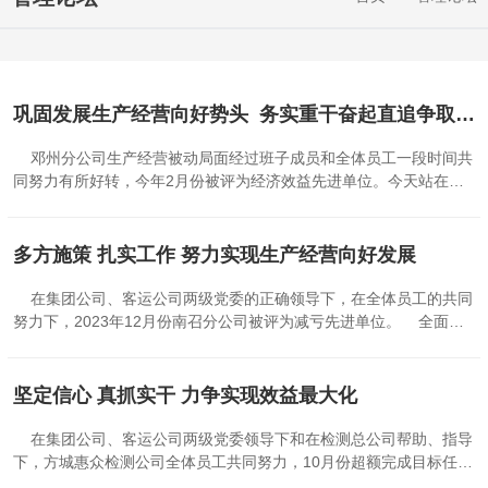
巩固发展生产经营向好势头 务实重干奋起直追争取更大成绩
邓州分公司生产经营被动局面经过班子成员和全体员工一段时间共
同努力有所好转，今年2月份被评为经济效益先进单位。今天站在这
里发言，对有机会汇报交流前段工作情况很珍视，但此刻我内心又很
忐忑，因为我们清醒地认识到在经营管理上还存在许多问题和不
足。 抢抓春运生产，努力实现首季“开门红”。针对节前客流平稳而
多方施策 扎实工作 努力实现生产经营向好发展
节后务工流、学生流、探亲流叠加的特点，分公司节前组织相关人员
利用微信群、自媒体等多种媒介，及时发布春运票价、班次、余票等
在集团公司、客运公司两级党委的正确领导下，在全体员工的共同
信息，方便旅客选择；发挥互联网售票优势，新增开通了上海等方向
努力下，2023年12月份南召分公司被评为减亏先进单位。 全面做
网上售票业务，拓宽售票渠道，大力推广互联网、手机客户端和豫州
好安全和稳定工作。进入2023年12月份，雨、雪、雾恶劣天气较
行、巴士管家平台等线上售票方式；密切关注网上售票情况，对正月
多，分公司将行车安全作为头等大事，实行倒计时管理，安全办每天
十六学生流出行相对集中的郑州、信阳、安阳等方向班线，适时增开
召开驾驶员见面会，交代注意事项，提醒驾驶员严守操作规程，树立
坚定信心 真抓实干 力争实现效益最大化
加班车辆。节后客流高峰时段，由班子成员带队，管理人员轮流排
安全意识，确保行车安全。至年底，分公司车辆全部安全到家，全年
班，深入候车室、站场、出站口等旅客候乘和发车区，采取延长售票
无任何行车事故。重视做好场区和消防安全，南召县城与云阳镇两地
在集团公司、客运公司两级党委领导下和在检测总公司帮助、指导
时间、增开售票窗口、引导旅客利用网络或自助售票机购票等方式，
相距30公里，为了克服管理不便，分公司党支部书记带队，对云阳汽
下，方城惠众检测公司全体员工共同努力，10月份超额完成目标任
减少旅客排队等候时间。...
车站、维修厂、检车线、幼儿园、门面租赁房进行全面隐患排查；对
务，被集团公司评为“经济效益先进单位”。 方城惠众机动车检测公