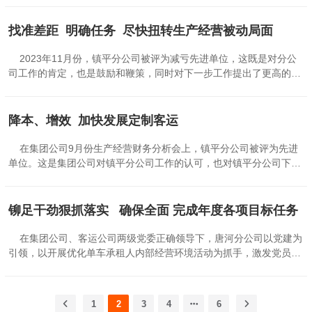
消防安全、食品安全进行全面检查。查出问题立即整改，并下发简报
司筹建于2021年4月，9月30日前完成了检验检测机构资质认定并取
通报处理。有针对性地和家属院内人员座谈沟通，排查不稳定因素，
得证书，10月29日前所有工作人员参加了机动车检验人员培训并取得
找准差距 明确任务 尽快扭转生产经营被动局面
消除安全矛盾。 加大社会用车费用清收工作。年终岁尾，运费清收
证书，11月26日开始试营业，12月3日正式开业投入运营。自开业以
工作是一项艰巨任务，分公司安排专人多次到乡村振兴局沟通协调，
来，方城惠众检测公司围绕集团公司下达的目标任务，千方百计增收
2023年11月份，镇平分公司被评为减亏先进单位，这既是对分公
取得乡村振兴局领导理解，收回大部分欠款。经理和党支部书记连续
创效，取得了明显的经济效益。 一是着力提高车辆检测效率。推行
司工作的肯定，也是鼓励和鞭策，同时对下一步工作提出了更高的要
10多次到县相关部...
“一站式交钥匙服务”，避免了车辆检测耗时长、多头跑、服务差等问
求。 降本增效。2023年，面对严峻的经营形势，镇平分公司共协
题。二是优化服务质量。开展免费上门接送车业务，通过提前预约，
商解除7人劳动合同关系，占年初人数的10.8%，工资及社保费用每
让车主“足不出户”即可完成车辆检测，车辆当天检测当天送回，满足
月下降1万余元，占月总额的6.2%。通过实行定编定员竞聘上岗和协
降本、增效 加快发展定制客运
车主正常用车。三是做好营销宣传。检测公司全体员工利用周末节假
议解除劳动合同，切实增强了全体员工的危机感和压力感，达到了优
日，到各个修理厂、二手车交易市场、周边乡镇进行宣传推广，每天
化员工队伍结构、降低人力资源成本、提升人力资源效能的目的。同
在集团公司9月份生产经营财务分析会上，镇平分公司被评为先进
通过微信、抖音等网络平台发布检测业务信息。四是加强外联...
时，实行精细化管理，责任到人，压缩水电费、管理费用等成本性支
单位。这是集团公司对镇平分公司工作的认可，也对镇平分公司下步
出。元至11月减少水电费和管理费共17.8万元，减幅60%。 加大欠
工作提出了更高的要求。 今年以来我们主要是在做好加减两篇文章
款清缴力度。按照客运公司清欠工作专题会安排部署，镇平分公司制
上下功夫。 降本增效。面对严峻的经营形势，分公司实行精细化管
定了清缴欠款工作方案，实行领导分包，层层分解，责任到人，明确
理，责任到人，压缩水电费、管理费用等成本支出。1—9月同比减少
铆足干劲狠抓落实 确保全面 完成年度各项目标任务
目标，限期清缴，严格考核，奖惩兑现。上年度遗留承包欠款47.4万
16.2万元，减幅49%。 加快发展定制客运。镇平分公司目前投入定
元，截至目前剩余欠款23.1万元（其中14.6万元为当月承包费），计
制客运车辆15台，其中9座福特5台， 9座金龙10台。镇平至郑州定制
在集团公司、客运公司两级党委正确领导下，唐河分公司以党建为
划月底前完成清欠工作，为圆满完成年度目标任务奠定坚实基础。
客运线路投入福特车3台、金龙车5台，实行车主全额抵偿经营。镇平
引领，以开展优化单车承租人内部经营环境活动为抓手，激发党员干
当前生产经营存在的一...
至南阳高铁站、飞机场定制客运线路投入9座金龙车7台，平时5台车
部职工工作主动性、积极性，聚焦年度目标任务扎实推进各项工作，
参运，客流高峰时7台车参运。 9月份增加镇平至南阳新一高定制客
9月份被集团公司评为“经济效益先进单位”。 客运站实行绩效考
运专线，优化流程，减少乘客在车时长，提升服务质量，提高乘客满
核、工效挂钩，多劳多得、按劳分配，提升员工增收创效积极性。中
1
2
3
4
6
意度，增加客户粘性。 下一步，镇平分公司将按照集团公司部署，
秋、国庆双节期间，精心组织实施客运工作方案，科学研判客流，合