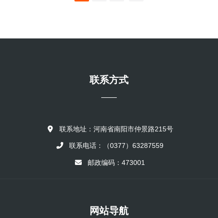
他们要保重身体，送上了宛运人浓浓的真情和关怀。 在彭沟村新时
代文明实践所，桐柏分公司志愿服务队一行听取了村负责人的介绍，
参观了村文明实践展览室，详细了解该村新时代文明实践活动有关阵
地建设、组织领导、制度机制、队伍建设、常态活动、工作亮点等方
面，并进行深入交流。（张扬）...
联系方式
——
联系地址：河南省南阳市仲景路215号
联系电话：（0377）63287559
邮政编码：473001
网站导航