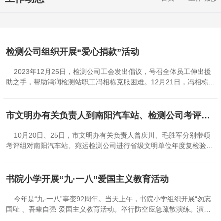
检测公司组织开展“爱心捐款”活动
2023年12月25日，检测公司工会发出倡议，号召全体员工伸出援
助之手，帮助鸿润检测站职工冯相栋克服困难。12月21日，冯相栋之
父（退休前为一分公司职工）突发重疾脑出血，需做开颅手术在
ICU（重症加强治疗病房）抢救。短短几天已花费12万元，除高昂的
手术费外，重症监护室一天费用一万多元。突如其来的病情让全家陷
市文明办有关负责人到南阳汽车站、检测公司考评验收
入困境，后续治疗也难以为继。 检测公司经理李红伟带头捐款，全
体职工踊跃参加，奉献爱心。“爱心捐款”活动现场共募集5230元，还
10月20日、25日，市文明办有关负责人曾庆川、毛胜军分别带领
有部分职工通过微信转账、“水滴筹”等方式表达了心意。活动结束
考评组对南阳汽车站、宛运检测公司进行省级文明单位年度复检验
后，李红伟亲自将善款交到冯相栋手中。 （尹丛林）...
收。集团公司副董事长、党委副书记、纪委书记韦献新，党工部有关
负责同志陪同。 考评组依照《河南省文明单位测评体系》，实地察
看了两个单位整体环境面貌和文明单位创建宣传氛围等，听取了一年
书院小学开展“九·一八”爱国主义教育活动
来文明单位创建情况工作汇报，并结合非公有制单位特点，就文明单
位创建工作同生产经营有效结合推进提出了指导性意见。（曾庆
今年是“九·一八”事变92周年。当天上午，书院小学组织开展“勿忘
焱）...
国耻 、吾辈自强”爱国主义教育活动。举行防空应急疏散演练。演练
前，各班举行“勿忘国耻、吾辈自强”主题教育班会，讲解演练目的，