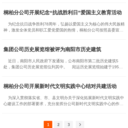
组织学生学习防空自救知识。上午十点，防空警报拉响，疏散演练正
式开始，老师们带领学生双手抱头、弯腰低姿，迅速撤离到安全地
桐柏分公司开展纪念“抗战胜利日”爱国主义教育活动
带。 开展纪念“九·一八”事变92周年爱国主义主题教育。校领导在
讲话中指出，纪念“九·一八”，就是要警示自己，只有国家强盛，才能
为纪念抗日战争胜利78周年，弘扬以爱国主义为核心的伟大民族精
避免任人宰割的命运，只有民族团结，才能凝聚起战胜一切困难的力
神，激发全体党员和职工爱党爱国的热情，桐柏分公司按照县委宣传
量。同学们要居安思危，增强忧患意识，刻苦学习，发愤图强。全体
部通知要求开展“缅怀先烈、不忘历史”抗战胜利纪念日主题活动。
师生共同宣誓：勿忘国耻，砥砺前行，牢记使命，立志报国，学习真
桐柏分公司8月31日召开开展抗战胜利纪念日主题活动专题工作会，
知，锻炼意志，培养品德，全面发展，继往开来，大有作为。(华雪
要求管理人员和职工立足本职岗位，提升优质文明服务水平，在参加
集团公司历史展览馆被评为南阳市历史建筑
娇)...
纪念抗日战争胜利活动中激发爱党爱国热情，以优异的工作业绩告慰
革命先烈。 从8月31日起，桐柏分公司利用车站出站口LED显示
近日，南阳市人民政府下发通知，公布南阳市第二批历史建筑5
屏、候车厅大屏、客车车载电视等媒介，循环播放纪念抗战胜利宣传
处，集团公司历史展览馆位列其中。 宛运历史展览馆始建于1955
标语和微视频《爱国》，努力营造浓厚的纪念抗战胜利氛围。纪念活
年，砖木结构，上下两层共22间房屋， 1956年—1966年为省交通厅
动中，党员们纷纷表示，要以史为鉴，汲取力量，为企业转型发展、
南阳公路运输公司机关办公楼。 2018年11月19日，集团公司成立
坚决完成集团公司2023年度目标任务贡献力量。（张 扬）...
70周年庆祝大会顺利召开，宛运历史展览馆经过五个多月的紧张筹
桐柏分公司开展新时代文明实践中心结对共建活动
备，于庆祝大会当天正式对外开放。展览馆用1000多张图片，2000
多件历史实物，全面展示了集团公司70年的发展历程及辉煌成果，传
为深入贯彻落实省、市、县文明办关于深化拓展新时代文明实践中
承了企业文化，受到上级领导、社会各界和干部职工的高度评价。
心建设工作的部署要求，充分发挥分公司新时代文明实践中心的作
市政府要求各地各有关部门要充分认识历史建筑保护的重要性和紧迫
用，8月18日，桐柏分公司党政主要负责同志带领志愿服务队与城郊
性，统筹协调发展与保护的关系，激发文化创新创造活力，提升文化
乡政府工作人员一起到彭沟村开展志愿服务、慰问困难群众等结对共
自信，切实加强对历史建筑的保护、利用、管理和宣传，共同做好我
建活动。 分公司志愿服务队带着米面油等慰问品，走访看望因病居
1
2
3
市历史文化遗产保护工作。（曾庆焱）...
家的村民安克强和郑富进等，关切询问他们的身体和生活情况，叮嘱