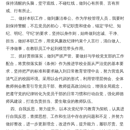
保持清醒的头脑，坚守底线，不碰红线，做到心有所畏、言有所
戒、行有所止。
二、做好本职工作，做到廉洁奉公。作为学校管理人员，我要时
刻保持警醒，不忘党员的初心，牢记职责和使命，锚定“学纪、知
纪、明纪、守纪”的要求，坚持以身作则，始终做到忠诚、干净、
担当，做好本职工作，用党风廉政纪律约束个人言行，清白做人、
干净做事，在教职员工中起到模范带头作用。
三、抓好贯彻落实，做到严抓严管。要做好与学校党支部的工作
配合，将贯彻落实新《条例》作为推进学校全面从严治党的基本要
求，坚持把严的标准和要求融入到日常教育管理中去，努力营造风
清气正的校园环境。采用以会代训的形式，利用管理层例会、全体
教师例会教育引导党员干部、教师提高政治站位，增强全局观念，
把遵守党的纪律转化为党员干部的日常习惯和行动自觉，强化师德
师风建设，打造负责担当、爱生敬业的教师队伍。
四、自我反思，努力提升。以本次党纪学习教育为契机，认真进
行自我反思，查摆思想、工作和生活中存在的问题和不足，并努力
做好整改，进一步更新理念，改进作风，提升能力，履职尽责。坚