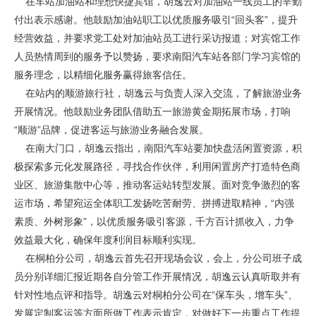
在车站加油站和理想快捷宾馆，胡逸云对加油站一线员工的辛勤
付出表示感谢。他鼓励加油站职工以优质服务吸引“回头客”，提升
经营效益，并要求党工处对加油站员工进行采访报道；对宾馆工作
人员热情周到的服务予以赞扬，要求南阳汽车站各部门学习宾馆的
服务理念，以精细化服务赢得旅客信任。
在站内的顺游旅行社，胡逸云与负责人深入交流，了解旅游业务
开展情况。他鼓励业务团队借助五一旅游黄金期拓展市场，打响
“顺游”品牌，促进客运与旅游业务融合发展。
在南大门口，胡逸云指出，南阳汽车站要加快盘活闲置资源，积
极探索多元化发展路径，寻找合作伙伴，利用闲置房产打造特色商
业区、旅游集散中心等，推动客运站转型发展。面对竞争激烈的客
运市场，希望宛运全体职工发扬吃苦耐劳、拼搏进取精神，“内强
素质、外树形象”，以优质服务吸引客源，千方百计抓收入，力争
效益最大化，确保年度利润目标顺利实现。
在桐柏分公司，胡逸云首先召开现场会议，会上，分公司班子成
员分别详细汇报近期各自分管工作开展情况，胡逸云认真听取并有
针对性地点评和指导。胡逸云对桐柏分公司在“保车头，增车头”、
发展定制客运等方面所做工作表示肯定，对做好下一步重点工作提