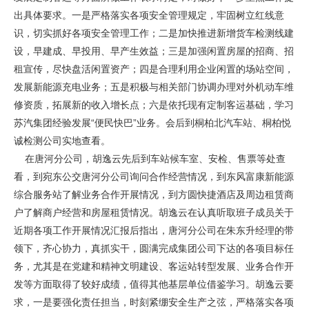
出具体要求。一是严格落实各项安全管理规定，牢固树立红线意
识，切实抓好各项安全管理工作；二是加快推进新增货车检测线建
设，早建成、早投用、早产生效益；三是加强闲置房屋的招商、招
租宣传，尽快盘活闲置资产；四是合理利用企业闲置的场站空间，
发展新能源充电业务；五是积极与相关部门协调办理对外机动车维
修资质，拓展新的收入增长点；六是依托现有定制客运基础，学习
苏汽集团经验发展“便民快巴”业务。会后到桐柏北汽车站、桐柏悦
诚检测公司实地查看。
在唐河分公司，胡逸云先后到车站候车室、安检、售票等处查
看，到宛东公交唐河分公司询问合作经营情况，到东风富康新能源
综合服务站了解业务合作开展情况，到方圆快捷酒店及周边租赁商
户了解商户经营和房屋租赁情况。胡逸云在认真听取班子成员关于
近期各项工作开展情况汇报后指出，唐河分公司在朱东升经理的带
领下，齐心协力，真抓实干，圆满完成集团公司下达的各项目标任
务，尤其是在党建和精神文明建设、客运站转型发展、业务合作开
发等方面取得了较好成绩，值得其他基层单位借鉴学习。胡逸云要
求，一是要强化责任担当，时刻紧绷安全生产之弦，严格落实各项