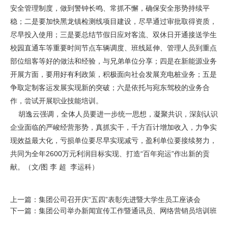
安全管理制度，做到警钟长鸣、常抓不懈，确保安全形势持续平
稳；二是要加快黑龙镇检测线项目建设，尽早通过审批取得资质，
尽早投入使用；三是要总结节假日应对客流、双休日开通接送学生
校园直通车等重要时间节点车辆调度、班线延伸、管理人员到重点
部位组客等好的做法和经验，与兄弟单位分享；四是在新能源业务
开展方面，要用好有利政策，积极面向社会发展充电桩业务；五是
争取定制客运发展实现新的突破；六是依托与宛东驾校的业务合
作，尝试开展职业技能培训。
胡逸云强调，全体人员要进一步统一思想，凝聚共识，深刻认识
企业面临的严峻经营形势，真抓实干，千方百计增加收入，力争实
现效益最大化，亏损单位要尽早实现减亏，盈利单位要接续努力，
共同为全年2600万元利润目标实现、打造“百年宛运”作出新的贡
献。（文/图 李 超 李运科）
上一篇：集团公司召开庆“五四”表彰先进暨大学生员工座谈会
下一篇：集团公司举办新闻宣传工作暨通讯员、网络营销员培训班